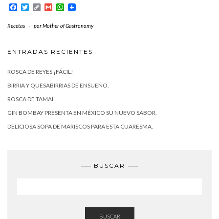
Facebook
Twitter
Copy
Gmail
WhatsApp
Link
Recetas
-
por
Mother of Gastronomy
ENTRADAS RECIENTES
ROSCA DE REYES ¡FÁCIL!
BIRRIA Y QUESABIRRIAS DE ENSUEÑO.
ROSCA DE TAMAL
GIN BOMBAY PRESENTA EN MÉXICO SU NUEVO SABOR.
DELICIOSA SOPA DE MARISCOS PARA ESTA CUARESMA.
BUSCAR
BUSCAR