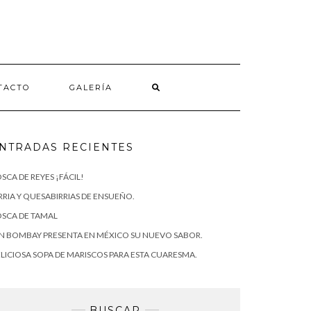
TACTO
GALERÍA
NTRADAS RECIENTES
SCA DE REYES ¡FÁCIL!
RRIA Y QUESABIRRIAS DE ENSUEÑO.
SCA DE TAMAL
N BOMBAY PRESENTA EN MÉXICO SU NUEVO SABOR.
LICIOSA SOPA DE MARISCOS PARA ESTA CUARESMA.
BUSCAR