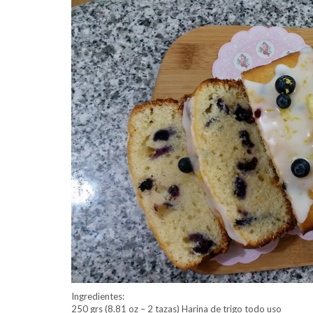
Ingredientes:
250 grs (8.81 oz – 2 tazas) Harina de trigo todo uso