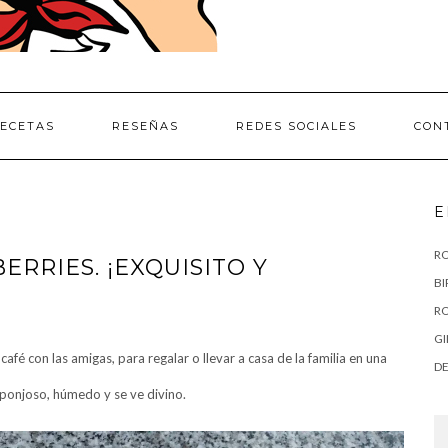
ECETAS
RESEÑAS
REDES SOCIALES
CON
E
RO
RRIES. ¡EXQUISITO Y
BI
RO
GI
afé con las amigas, para regalar o llevar a casa de la familia en una
DE
sponjoso, húmedo y se ve divino.