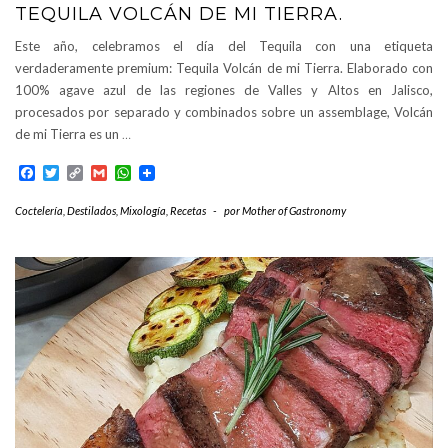
TEQUILA VOLCÁN DE MI TIERRA.
Este año, celebramos el día del Tequila con una etiqueta
verdaderamente premium: Tequila Volcán de mi Tierra. Elaborado con
100% agave azul de las regiones de Valles y Altos en Jalisco,
procesados por separado y combinados sobre un assemblage, Volcán
de mi Tierra es un
…
Facebook
Twitter
Copy
Gmail
WhatsApp
Link
Coctelería
,
Destilados
,
Mixología
,
Recetas
-
por
Mother of Gastronomy