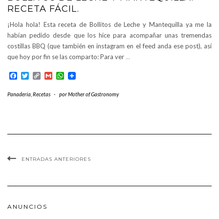
RECETA FÁCIL.
¡Hola hola! Esta receta de Bollitos de Leche y Mantequilla ya me la
habían pedido desde que los hice para acompañar unas tremendas
costillas BBQ (que también en instagram en el feed anda ese post), así
que hoy por fin se las comparto: Para ver
…
Facebook
Twitter
Copy
Gmail
WhatsApp
Link
Panadería
,
Recetas
-
por
Mother of Gastronomy
ENTRADAS ANTERIORES
ANUNCIOS