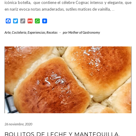
icónica botella, que contiene el célebre Cognac intenso y elegante, que
en nariz evoca notas amaderadas, sutiles matices de vainilla,
…
Facebook
Twitter
Copy
Gmail
WhatsApp
Link
Arte
,
Coctelería
,
Experiencias
,
Recetas
-
por
Mother of Gastronomy
26 noviembre, 2020
BOLLITOS DE LECHE Y MANTEQUILLA.