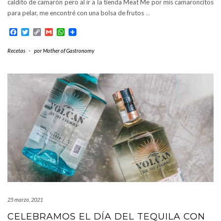
caldito de camarón pero al ir a la tienda Meat Me por mis camaroncitos
para pelar, me encontré con una bolsa de frutos
…
Facebook
Twitter
Copy
Gmail
WhatsApp
Link
Recetas
-
por
Mother of Gastronomy
25 marzo, 2021
CELEBRAMOS EL DÍA DEL TEQUILA CON