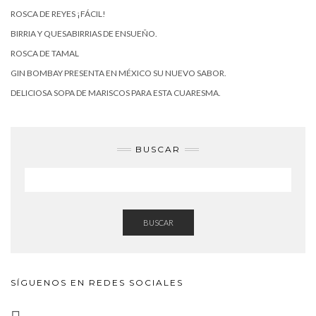
ROSCA DE REYES ¡FÁCIL!
BIRRIA Y QUESABIRRIAS DE ENSUEÑO.
ROSCA DE TAMAL
GIN BOMBAY PRESENTA EN MÉXICO SU NUEVO SABOR.
DELICIOSA SOPA DE MARISCOS PARA ESTA CUARESMA.
BUSCAR
BUSCAR
SÍGUENOS EN REDES SOCIALES