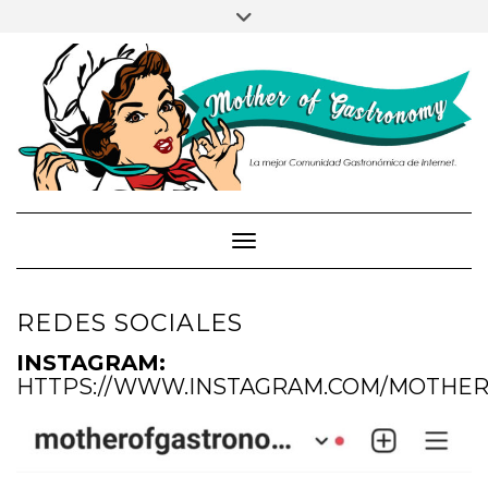
PRUEBA
Saltar
Alternar
al
la
contenido
cabecera
Cambiar modo de navegación
REDES SOCIALES
INSTAGRAM:
HTTPS://WWW.INSTAGRAM.COM/MOTHE