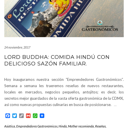
24 noviembre, 2017
LORD BUDDHA: COMIDA HINDÚ CON
DELICIOSO SAZÓN FAMILIAR.
Hoy inauguramos nuestra sección “Emprendedores Gastronómicos”.
Semana a semana les traeremos reseñas de nuevos restaurantes,
locales en mercados, negocios pequeños, antojitos; es decir, los
secretos mejor guardados de la vasta oferta gastronómica de la CDMX,
así como nuevas propuestas culinarias en busca de posicionarse.
…
Facebook
Twitter
Copy
Gmail
WhatsApp
Link
Asiática
,
Emprendedores Gastronómicos
,
Hindú
,
Mother recomienda
,
Reseñas
,