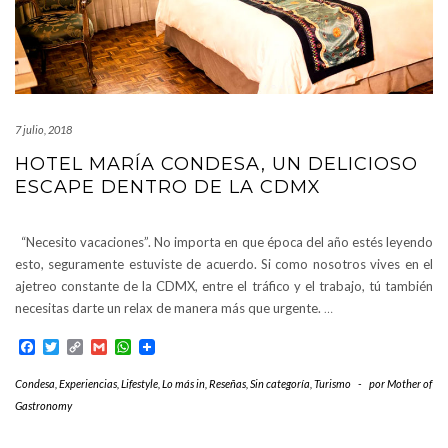
7 julio, 2018
HOTEL MARÍA CONDESA, UN DELICIOSO
ESCAPE DENTRO DE LA CDMX
“Necesito vacaciones”. No importa en que época del año estés leyendo
esto, seguramente estuviste de acuerdo. Si como nosotros vives en el
ajetreo constante de la CDMX, entre el tráfico y el trabajo, tú también
necesitas darte un relax de manera más que urgente.
…
Facebook
Twitter
Copy
Gmail
WhatsApp
Link
Condesa
,
Experiencias
,
Lifestyle
,
Lo más in
,
Reseñas
,
Sin categoría
,
Turismo
-
por
Mother of
Gastronomy