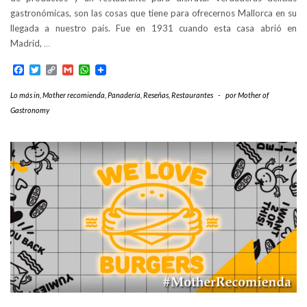
gastronómicas, son las cosas que tiene para ofrecernos Mallorca en su
llegada a nuestro país. Fue en 1931 cuando esta casa abrió en
Madrid,
…
Facebook
Twitter
Copy
Gmail
WhatsApp
Link
Lo más in
,
Mother recomienda
,
Panadería
,
Reseñas
,
Restaurantes
-
por
Mother of
Gastronomy