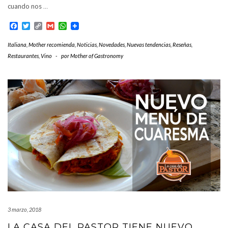
cuando nos
…
Facebook
Twitter
Copy
Gmail
WhatsApp
Link
Italiana
,
Mother recomienda
,
Noticias
,
Novedades
,
Nuevas tendencias
,
Reseñas
,
Restaurantes
,
Vino
-
por
Mother of Gastronomy
3 marzo, 2018
LA CASA DEL PASTOR TIENE NUEVO