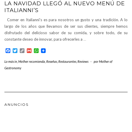
LA NAVIDAD LLEGÓ AL NUEVO MENÚ DE
ITALIANNI’S
Comer en Italianni’s es para nosotros un gusto y una tradición. A lo
largo de los años que llevamos de ser sus clientes, siempre hemos
disfrutado del delicioso sabor de su comida, y sobre todo, de su
constante deseo de innovar, para ofrecerles a
…
Facebook
Twitter
Copy
Gmail
WhatsApp
Link
Lo más in
,
Mother recomienda
,
Reseñas
,
Restaurantes
,
Reviews
-
por
Mother of
Gastronomy
ANUNCIOS