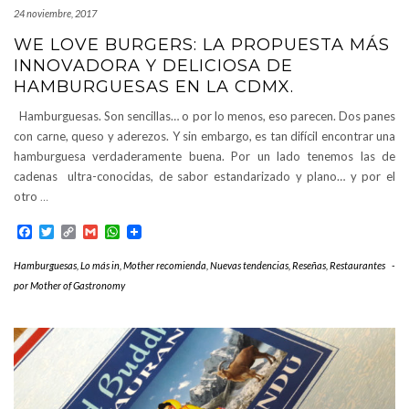
24 noviembre, 2017
WE LOVE BURGERS: LA PROPUESTA MÁS
INNOVADORA Y DELICIOSA DE
HAMBURGUESAS EN LA CDMX.
Hamburguesas. Son sencillas… o por lo menos, eso parecen. Dos panes
con carne, queso y aderezos. Y sin embargo, es tan difícil encontrar una
hamburguesa verdaderamente buena. Por un lado tenemos las de
cadenas ultra-conocidas, de sabor estandarizado y plano… y por el
otro
…
Facebook
Twitter
Copy
Gmail
WhatsApp
Link
Hamburguesas
,
Lo más in
,
Mother recomienda
,
Nuevas tendencias
,
Reseñas
,
Restaurantes
-
por
Mother of Gastronomy