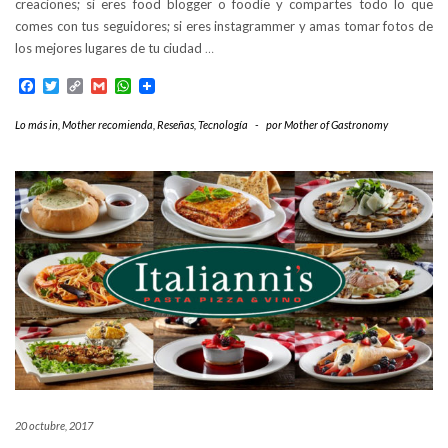
creaciones; si eres food blogger o foodie y compartes todo lo que
comes con tus seguidores; si eres instagrammer y amas tomar fotos de
los mejores lugares de tu ciudad
…
Facebook
Twitter
Copy
Gmail
WhatsApp
Link
Lo más in
,
Mother recomienda
,
Reseñas
,
Tecnología
-
por
Mother of Gastronomy
20 octubre, 2017