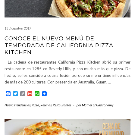
13 diciembre, 2017
CONOCE EL NUEVO MENÚ DE
TEMPORADA DE CALIFORNIA PIZZA
KITCHEN
La cadena de restaurantes California Pizza Kitchen abrió su primer
restaurante en 1985 en Beverly Hills, y son mucho más que pizza. De
hecho, se les considera cocina fusión porque su menú tiene influencias
de más de 200 culturas. Con presencia en Australia, Guam,
…
Facebook
Twitter
Copy
Gmail
WhatsApp
Link
Nuevas tendencias
,
Pizza
,
Reseñas
,
Restaurantes
-
por
Mother of Gastronomy