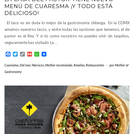
MENÚ DE CUARESMA ¡Y TODO ESTÁ
DELICIOSO!
El taco es sin duda lo mejor de la gastronomía chilanga. En la CDMX
amamos nuestros tacos, y entre todas las opciones que tenemos, el de
pastor es el Rey. Y si tú como nosotros no puedes vivir sin taquitos,
seguramente has visitado La
…
Facebook
Twitter
Copy
Gmail
WhatsApp
Link
Cuaresma
,
Del mar
,
Mariscos
,
Mother recomienda
,
Reseñas
,
Restaurantes
-
por
Mother of
Gastronomy