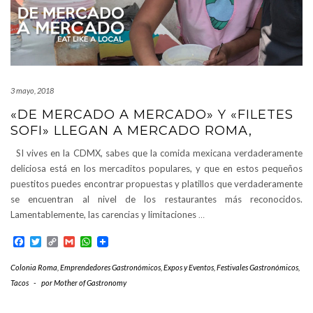
3 mayo, 2018
«DE MERCADO A MERCADO» Y «FILETES
SOFI» LLEGAN A MERCADO ROMA,
SI vives en la CDMX, sabes que la comida mexicana verdaderamente
deliciosa está en los mercaditos populares, y que en estos pequeños
puestitos puedes encontrar propuestas y platillos que verdaderamente
se encuentran al nivel de los restaurantes más reconocidos.
Lamentablemente, las carencias y limitaciones
…
Facebook
Twitter
Copy
Gmail
WhatsApp
Link
Colonia Roma
,
Emprendedores Gastronómicos
,
Expos y Eventos
,
Festivales Gastronómicos
,
Tacos
-
por
Mother of Gastronomy