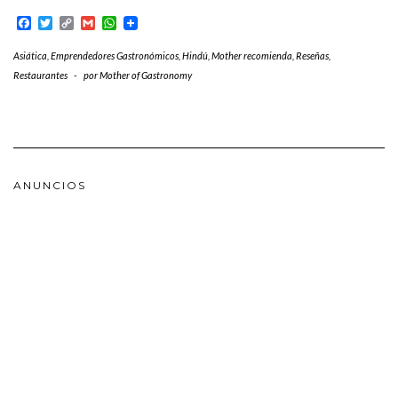
Facebook
Twitter
Copy
Gmail
WhatsApp
Link
Asiática
,
Emprendedores Gastronómicos
,
Hindú
,
Mother recomienda
,
Reseñas
,
Restaurantes
-
por
Mother of Gastronomy
ANUNCIOS