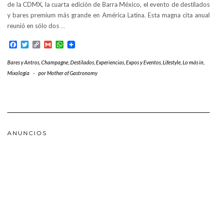
de la CDMX, la cuarta edición de Barra México, el evento de destilados
y bares premium más grande en América Latina. Esta magna cita anual
reunió en sólo dos
…
Facebook
Twitter
Copy
Gmail
WhatsApp
Link
Bares y Antros
,
Champagne
,
Destilados
,
Experiencias
,
Expos y Eventos
,
Lifestyle
,
Lo más in
,
Mixología
-
por
Mother of Gastronomy
ANUNCIOS