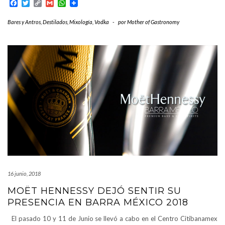
Facebook
Twitter
Copy
Gmail
WhatsApp
Link
Bares y Antros
,
Destilados
,
Mixología
,
Vodka
-
por
Mother of Gastronomy
16 junio, 2018
MOËT HENNESSY DEJÓ SENTIR SU
PRESENCIA EN BARRA MÉXICO 2018
El pasado 10 y 11 de Junio se llevó a cabo en el Centro Citibanamex