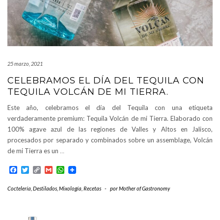
25 marzo, 2021
CELEBRAMOS EL DÍA DEL TEQUILA CON
TEQUILA VOLCÁN DE MI TIERRA.
Este año, celebramos el día del Tequila con una etiqueta
verdaderamente premium: Tequila Volcán de mi Tierra. Elaborado con
100% agave azul de las regiones de Valles y Altos en Jalisco,
procesados por separado y combinados sobre un assemblage, Volcán
de mi Tierra es un
…
Facebook
Twitter
Copy
Gmail
WhatsApp
Link
Coctelería
,
Destilados
,
Mixología
,
Recetas
-
por
Mother of Gastronomy