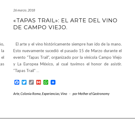
26 marzo, 2018
«TAPAS TRAIL»: EL ARTE DEL VINO
DE CAMPO VIEJO.
ño,
El arte y el vino históricamente siempre han ido de la mano.
 la
Esto nuevamente sucedió el pasado 15 de Marzo durante el
 el
evento “Tapas Trail”, organizado por la vinícola Campo Viejo
tas
y La Europea México, al cual tuvimos el honor de asistir.
“Tapas Trail”
…
Facebook
Twitter
Copy
Gmail
WhatsApp
Link
Arte
,
Colonia Roma
,
Experiencias
,
Vino
-
por
Mother of Gastronomy