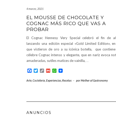
4 marzo, 2021
EL MOUSSE DE CHOCOLATE Y
COGNAC MÁS RICO QUE VAS A
PROBAR
El Cognac Hennesy Very Special celebró el fin de a
lanzando una edición especial «Gold Limited Edition», en
que vistieron de oro a su icónica botella, que contiene
célebre Cognac intenso y elegante, que en nariz evoca no
amaderadas, sutiles matices de vainilla,
…
Facebook
Twitter
Copy
Gmail
WhatsApp
Link
Arte
,
Coctelería
,
Experiencias
,
Recetas
-
por
Mother of Gastronomy
ANUNCIOS