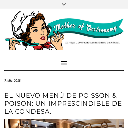
PRUEBA
Saltar
Alternar
al
la
contenido
cabecera
Cambiar modo de navegación
7 julio, 2018
EL NUEVO MENÚ DE POISSON &
POISON: UN IMPRESCINDIBLE DE
LA CONDESA.