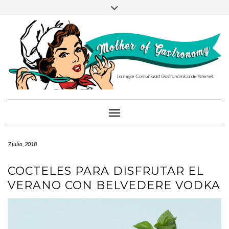
PRUEBA
Saltar
Alternar
al
la
contenido
cabecera
Cambiar modo de navegación
7 julio, 2018
COCTELES PARA DISFRUTAR EL
VERANO CON BELVEDERE VODKA