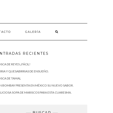
TACTO
GALERÍA
NTRADAS RECIENTES
SCA DE REYES ¡FÁCIL!
RRIA Y QUESABIRRIAS DE ENSUEÑO.
SCA DE TAMAL
N BOMBAY PRESENTA EN MÉXICO SU NUEVO SABOR.
LICIOSA SOPA DE MARISCOS PARA ESTA CUARESMA.
BUSCAR