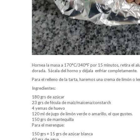
Hornea la masa a 170°C/340°F por 15 minutos, retira el al
dorada. Sácala del horno y déjala enfriar completamente.
Para el relleno de la tarta, haremos una crema de limón o l
Ingredientes:
180 grs de azúcar
23 grs de fécula de maíz/maicena/constarch
4 yemas de huevo
120 ml de jugo de limón verde o amarillo, el que gustes.
150 grs de mantequilla
Para el merengue:
150 grs + 15 grs de azúcar blanca
60 grs de agua