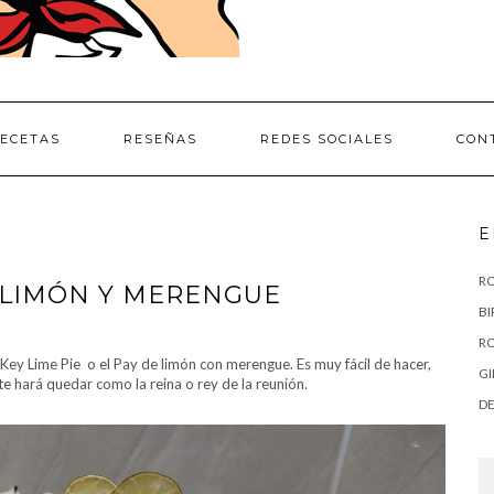
ECETAS
RESEÑAS
REDES SOCIALES
CON
E
RO
 LIMÓN Y MERENGUE
BI
RO
 el Key Lime Pie o el Pay de limón con merengue. Es muy fácil de hacer,
GI
te hará quedar como la reina o rey de la reunión.
DE