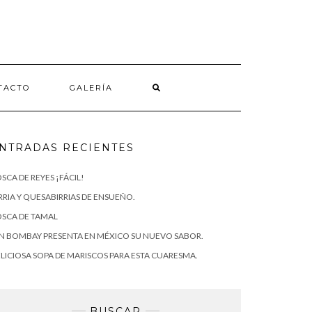
TACTO
GALERÍA
NTRADAS RECIENTES
SCA DE REYES ¡FÁCIL!
RRIA Y QUESABIRRIAS DE ENSUEÑO.
SCA DE TAMAL
N BOMBAY PRESENTA EN MÉXICO SU NUEVO SABOR.
LICIOSA SOPA DE MARISCOS PARA ESTA CUARESMA.
BUSCAR