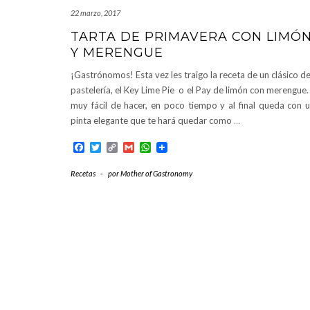
22 marzo, 2017
TARTA DE PRIMAVERA CON LIMÓ
Y MERENGUE
¡Gastrónomos! Esta vez les traigo la receta de un clásico de
pastelería, el Key Lime Pie o el Pay de limón con merengue.
muy fácil de hacer, en poco tiempo y al final queda con 
pinta elegante que te hará quedar como
…
Facebook
Twitter
Copy
Gmail
WhatsApp
Link
Recetas
-
por
Mother of Gastronomy