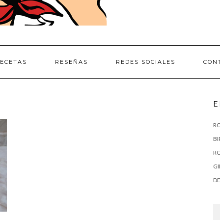
ECETAS
RESEÑAS
REDES SOCIALES
CON
E
RO
BI
RO
GI
DE