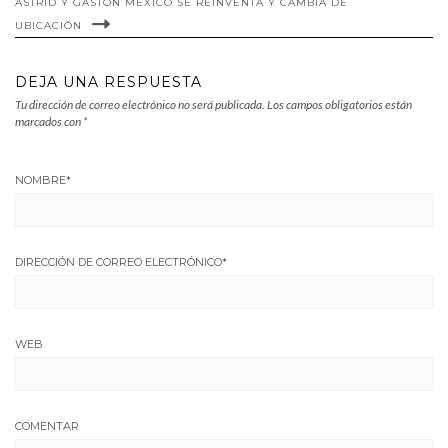
ASTRID Y GASTÓN MÉXICO SE REINVENTA Y CAMBIA DE
UBICACIÓN
DEJA UNA RESPUESTA
Tu dirección de correo electrónico no será publicada.
Los campos obligatorios están
marcados con
*
NOMBRE
*
DIRECCIÓN DE CORREO ELECTRÓNICO
*
WEB
COMENTAR