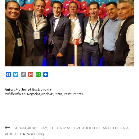
Facebook
Twitter
Copy
Gmail
WhatsApp
Link
Autor:
Mother of Gastronomy
Publicado en:
Negocios
,
Noticias
,
Pizza
,
Restaurantes
ST. PATRICK’S DAY, EL DÍA MÁS DIVERTIDO DEL AÑO, LLEGA A
PINCHE GRINGO BBQ.