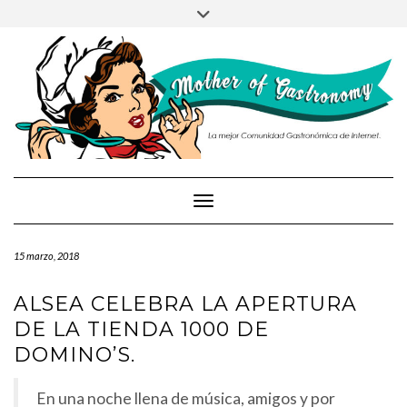
PRUEBA
Saltar
Alternar
al
la
contenido
cabecera
Cambiar modo de navegación
15 marzo, 2018
ALSEA CELEBRA LA APERTURA
DE LA TIENDA 1000 DE
DOMINO’S.
En una noche llena de música, amigos y por