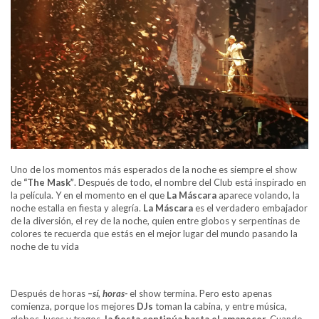
Uno de los momentos más esperados de la noche es siempre el show
de
“The Mask”
. Después de todo, el nombre del Club está inspirado en
la película. Y en el momento en el que
La Máscara
aparece volando, la
noche estalla en fiesta y alegría.
La Máscara
es el verdadero embajador
de la diversión, el rey de la noche, quien entre globos y serpentinas de
colores te recuerda que estás en el mejor lugar del mundo pasando la
noche de tu vida
Después de horas
–sí, horas-
el show termina. Pero esto apenas
comienza, porque los mejores
DJs
toman la cabina, y entre música,
globos, luces y tragos,
la fiesta continúa hasta el amanecer.
Cuando