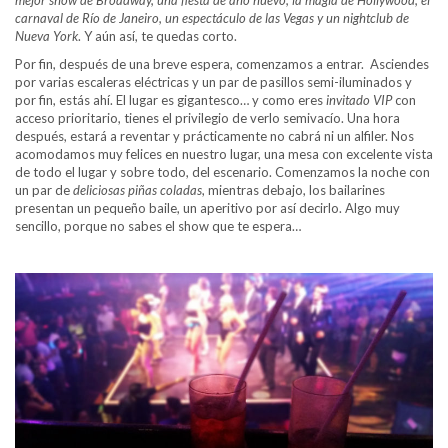
mejor show de Broadway, una fiesta de año nuevo, la magia de Hollywood, el
carnaval de Río de Janeiro, un espectáculo de las Vegas y un nightclub de
Nueva York
. Y aún así, te quedas corto.
Por fin, después de una breve espera, comenzamos a entrar. Asciendes
por varias escaleras eléctricas y un par de pasillos semi-iluminados y
por fin, estás ahí. El lugar es gigantesco… y como eres
invitado VIP
con
acceso prioritario, tienes el privilegio de verlo semivacío. Una hora
después, estará a reventar y prácticamente no cabrá ni un alfiler. Nos
acomodamos muy felices en nuestro lugar, una mesa con excelente vista
de todo el lugar y sobre todo, del escenario. Comenzamos la noche con
un par de
deliciosas piñas coladas
, mientras debajo, los bailarines
presentan un pequeño baile, un aperitivo por así decirlo. Algo muy
sencillo, porque no sabes el show que te espera…