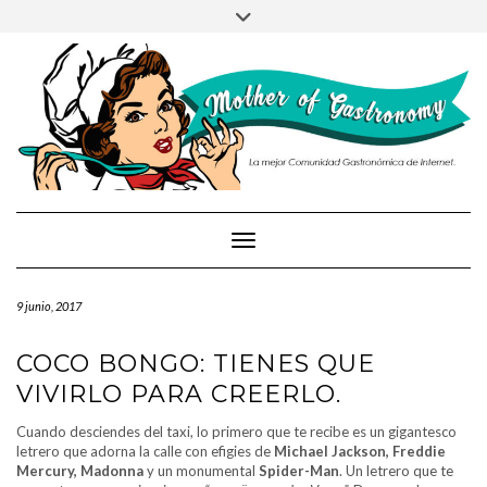
PRUEBA
Saltar
Alternar
al
la
contenido
cabecera
Cambiar modo de navegación
9 junio, 2017
COCO BONGO: TIENES QUE
VIVIRLO PARA CREERLO.
Cuando desciendes del taxi, lo primero que te recibe es un gigantesco
letrero que adorna la calle con efigies de
Michael Jackson, Freddie
Mercury, Madonna
y un monumental
Spider-Man
. Un letrero que te