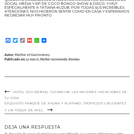
SOCIAL MEDIA Y RP DE COCO BONGO SHOW & DISCO, Y MUY
ESPECIALMENTE A TATIANA KUZUB, POR TODAS SUS INCREÍBLES
ATENCIONES. NOS HICIERON SENTIR COMO EN CASA Y ESPERAMOS
REGRESAR MUY PRONTO.
Facebook
Twitter
Copy
Gmail
WhatsApp
Link
Autor:
Mother of Gastronomy
Publicado en:
Lo más in
,
Mother recomienda
,
Reviews
HOTEL OCCIDENTAL TUCANCÚN: LAS MEJORES VACACIONES DE
TU VIDA.
EXQUISITO PANQUÉ DE AVENA Y PLÁTANO, TROPIEZOS CRUJIENTES
Y UN TOQUE DE MIEL.
DEJA UNA RESPUESTA
Tu dirección de correo electrónico no será publicada.
Los campos obligatorios están