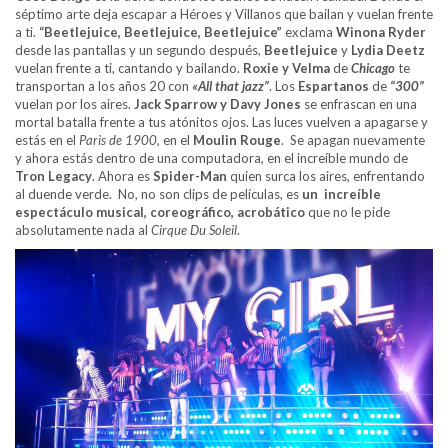
séptimo arte deja escapar a Héroes y Villanos que bailan y vuelan frente
a ti.
“Beetlejuice, Beetlejuice, Beetlejuice”
exclama
Winona Ryder
desde las pantallas y un segundo después,
Beetlejuice
y
Lydia Deetz
vuelan frente a ti, cantando y bailando.
Roxie y Velma
de
Chicago
te
transportan a los años 20 con
«All that jazz”
. Los
Espartanos
de
“300”
vuelan por los aires.
Jack Sparrow y Davy Jones
se enfrascan en una
mortal batalla frente a tus atónitos ojos. Las luces vuelven a apagarse y
estás en el
Paris de 1900,
en el
Moulin Rouge
. Se apagan nuevamente
y ahora estás dentro de una computadora, en el increíble mundo de
Tron Legacy
. Ahora es
Spider-Man
quien surca los aires, enfrentando
al duende verde. No, no son clips de películas, es
un increíble
espectáculo musical, coreográfico, acrobático
que no le pide
absolutamente nada al
Cirque Du Soleil
.