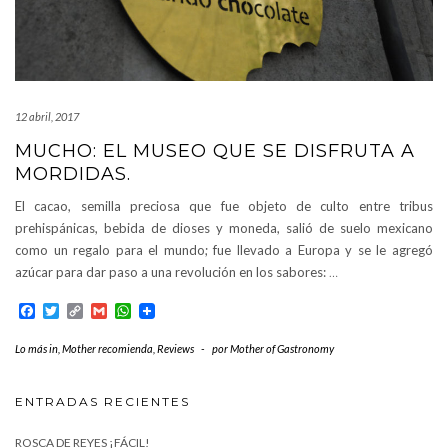
12 abril, 2017
MUCHO: EL MUSEO QUE SE DISFRUTA A
MORDIDAS.
El cacao, semilla preciosa que fue objeto de culto entre tribus
prehispánicas, bebida de dioses y moneda, salió de suelo mexicano
como un regalo para el mundo; fue llevado a Europa y se le agregó
azúcar para dar paso a una revolución en los sabores:
…
Facebook
Twitter
Copy
Gmail
WhatsApp
Link
Lo más in
,
Mother recomienda
,
Reviews
-
por
Mother of Gastronomy
ENTRADAS RECIENTES
ROSCA DE REYES ¡FÁCIL!