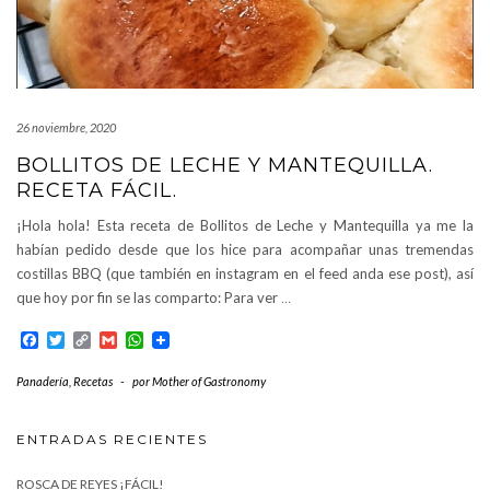
26 noviembre, 2020
BOLLITOS DE LECHE Y MANTEQUILLA.
RECETA FÁCIL.
¡Hola hola! Esta receta de Bollitos de Leche y Mantequilla ya me la
habían pedido desde que los hice para acompañar unas tremendas
costillas BBQ (que también en instagram en el feed anda ese post), así
que hoy por fin se las comparto: Para ver
…
Facebook
Twitter
Copy
Gmail
WhatsApp
Link
Panadería
,
Recetas
-
por
Mother of Gastronomy
ENTRADAS RECIENTES
ROSCA DE REYES ¡FÁCIL!