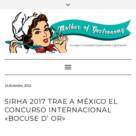
PRUEBA
Saltar
Alternar
al
la
contenido
cabecera
Cambiar modo de navegación
16 diciembre, 2016
SIRHA 2017 TRAE A MÉXICO EL
CONCURSO INTERNACIONAL
«BOCUSE D’ OR»