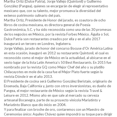
Martha Ortiz (Dulce Patria), Jorge Vallejo (Quintonil) y Guillermo
González (Pangea), quienes se encargarán de elegir al representativo
mexicano que, con su talento, mejor promueva la diversidad del
extenso patrimonio culinario del país.
Martha Ortiz, Presidente de Honor del jurado, es coautora de ocho
libros de cocina mexicana, es directora general de Poesía
Gastronómica, S.C. y ha sido reconocida como una de las 30 promesas
de los negocios en México, por la revista Forbes México. Águila o Sol,
Dulce Patria son restaurantes creados por ella y en el año 2017
inaugurará un tercero en Londres, Inglaterra.
Jorge Vallejo, jurado de honor del concurso Bocuse d’Or América Latina
en esta ocasión, inauguró en 2012 su restaurante Quintonil, el cual es
reconocido como el mejor de México en la actualidad, al ubicarse en el
sexto lugar de la lista Latin America’s 50 Best Restaurants. En 2015 fue
nombrado por la revista GQ como Mejor Chef del año y su platillo
Chilacayotes en mole de la casa fue el Mejor Plato fuerte según la
revista Dónde ir en el año 2013.
El Presidente de cocina será Guillermo González Beristain, originario de
Ensenada, Baja California y, junto con otros inversionistas, es dueño de
Pangea, el mejor restaurante de México según la revista Travel &
Leisure en 2012. Mismo año en que sale al mercado su cerveza
artesanal Bocanegra, parte de su proyecto vinícola Mariatinto y
Mariatinto Blanco que dio inicio en 2004.
Y para finalizar con broche de oro, contaremos con un Maestro de
Ceremonias único: Aquiles Chávez quien impondrá su toque para dirigir