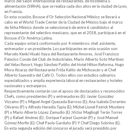
marco del Salón Internacional de restaurantes, de hostelería y
alimentación (SIRHA), que se realiza cada dos años en la ciudad de Lyon,
en Francia.
En esta ocasión, Bocuse d’Or Selección Nacional México se llevará a
cabo en el World Trade Center de la Ciudad de México bajo el marco
de Sirha México donde se seleccionará de entre 6 candidatos al
representante del selectivo mexicano, que en el 2018, participará en el
Bocuse d’Or América Latina.
Cada equipo estará conformado por 4 miembros: chef, asistente,
entrenador y un presidente. Los participantes en esta ocasión son:
Marcelo Kenki Hisaki Itaya del Restaurante Amores, José Francisco
Palacios Conde del Club de Industriales, Mario Alberto Soto Martínez
del Velas Resort, Hugo Sánchez Patiño del Hotel Hilton Reforma, Hugo
Mora Alcaraz del Restaurante Frida Kahlo de Michoacán y el Chef
Alberto Saavedra del Café O. Todos ellos con estudios culinarios
especializados y amplia experiencia laboral en restaurantes y hoteles
nacionales y extranjeros.
Respectivamente contarán con el apoyo de destacados y reconocidos
Chefs, como presidentes (P) y entrenadores (E): Javier González
Vizcaíno (P) y Miguel Angel Quezada Barroso (E); Ana Isabela Dorantes
Olivares (P) y Alfredo Heredia Tapia (E); Michel Lionel Patrick Mustiere
(P) y Mario Alberto López Zamudio (E) ;Víctor Magliogli Terán Torres
(P) y Rafael Jiménez (E) ; Enrique Farjeat Guzmán (P) y José Manuel
Gómez Morfin (E); Chef Paola Garduño (P) Y Chef Diego Sobrino (E).
En esta segunda edición del concurso el jurado será presidido por